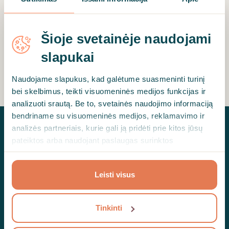
praktinių sistemų ir įžvalgų, kaip
apsaugoti savo komandos gerovę.
Šioje svetainėje naudojami
GAUTI DARBO KNYGĄ
slapukai
Naudojame slapukus, kad galėtume suasmeninti turinį
bei skelbimus, teikti visuomeninės medijos funkcijas ir
analizuoti srautą. Be to, svetainės naudojimo informaciją
bendriname su visuomeninės medijos, reklamavimo ir
analizės partneriais, kurie gali ją pridėti prie kitos jūsų
pateiktos arba naudojant paslaugas surinktos
informacijos.
Leisti visus
PAGALBA@HEDEPY.LT
Tinkinti