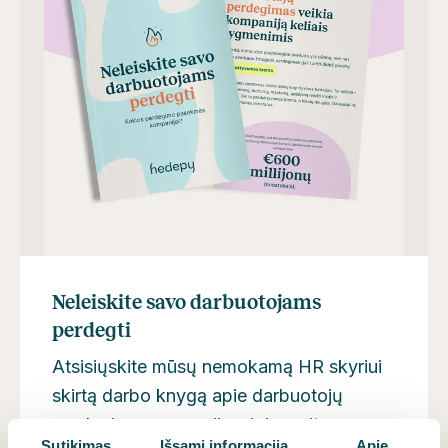
Neleiskite savo darbuotojams
perdegti
Atsisiųskite mūsų nemokamą HR skyriui
skirtą darbo knygą apie darbuotojų
perdegimo prevenciją – joje rasite
Sutikimas
Išsami informacija
Apie