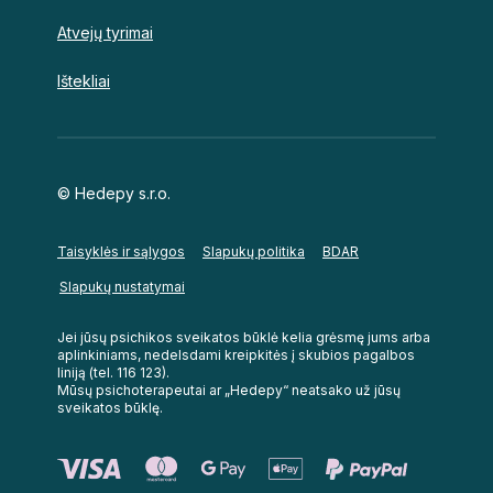
Atvejų tyrimai
Ištekliai
© Hedepy s.r.o.
Taisyklės ir sąlygos
Slapukų politika
BDAR
Slapukų nustatymai
Jei jūsų psichikos sveikatos būklė kelia grėsmę jums arba
aplinkiniams, nedelsdami kreipkitės į skubios pagalbos
liniją (tel. 116 123).
Mūsų psichoterapeutai ar „Hedepy“ neatsako už jūsų
sveikatos būklę.