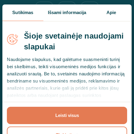
Sutikimas
Išsami informacija
Apie
Šioje svetainėje naudojami
Apie terapiją
slapukai
Kas yra psichoterapija?
Naudojame slapukus, kad galėtume suasmeninti turinį
bei skelbimus, teikti visuomeninės medijos funkcijas ir
Kaip atrodo pirmoji sesija?
analizuoti srautą. Be to, svetainės naudojimo informaciją
bendriname su visuomeninės medijos, reklamavimo ir
Gali dominti
analizės partneriais, kurie gali ją pridėti prie kitos jūsų
pateiktos arba naudojant paslaugas surinktos
Kainos
informacijos.
„Hedepy+“ prenumerata
Leisti visus
Kita