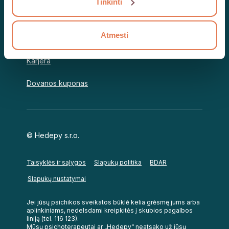
Tinkinti
Psichoterapeutams
Atmesti
Įmonėms
Karjera
Dovanos kuponas
© Hedepy s.r.o.
Taisyklės ir sąlygos
Slapukų politika
BDAR
Slapukų nustatymai
Jei jūsų psichikos sveikatos būklė kelia grėsmę jums arba
aplinkiniams, nedelsdami kreipkitės į skubios pagalbos
liniją (tel. 116 123).
Mūsų psichoterapeutai ar „Hedepy“ neatsako už jūsų