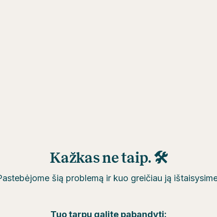
Kažkas ne taip. 🛠
Pastebėjome šią problemą ir kuo greičiau ją ištaisysime
Tuo tarpu galite pabandyti: