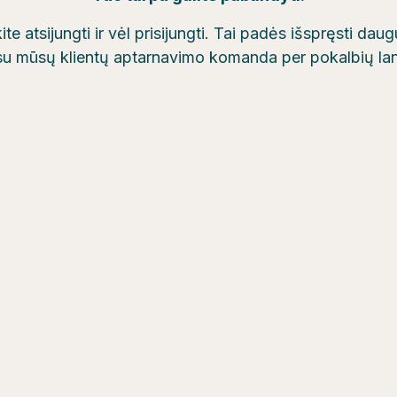
te atsijungti ir vėl prisijungti. Tai padės išspręsti da
 su mūsų klientų aptarnavimo komanda per pokalbių la