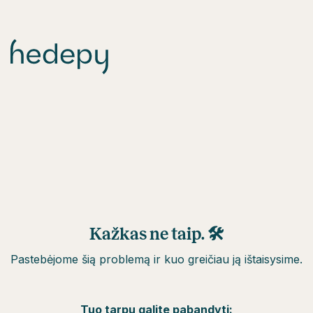
Kažkas ne taip. 🛠
Pastebėjome šią problemą ir kuo greičiau ją ištaisysime.
Tuo tarpu galite pabandyti: