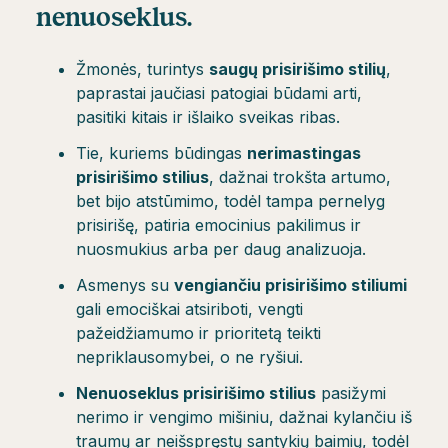
nenuoseklus
.
Žmonės, turintys
saugų prisirišimo stilių
,
paprastai jaučiasi patogiai būdami arti,
pasitiki kitais ir išlaiko sveikas ribas.
Tie, kuriems būdingas
nerimastingas
prisirišimo stilius
, dažnai trokšta artumo,
bet bijo atstūmimo, todėl tampa pernelyg
prisirišę, patiria emocinius pakilimus ir
nuosmukius arba per daug analizuoja.
Asmenys su
vengiančiu prisirišimo stiliumi
gali emociškai atsiriboti, vengti
pažeidžiamumo ir prioritetą teikti
nepriklausomybei, o ne ryšiui.
Nenuoseklus prisirišimo stilius
pasižymi
nerimo ir vengimo mišiniu, dažnai kylančiu iš
traumų ar neišspręstų santykių baimių, todėl