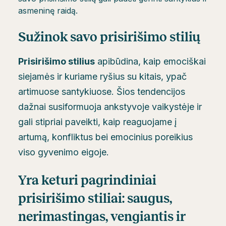
asmeninę raidą.
Sužinok savo prisirišimo stilių
Prisirišimo stilius
apibūdina, kaip emociškai
siejamės ir kuriame ryšius su kitais, ypač
artimuose santykiuose. Šios tendencijos
dažnai susiformuoja ankstyvoje vaikystėje ir
gali stipriai paveikti, kaip reaguojame į
artumą, konfliktus bei emocinius poreikius
viso gyvenimo eigoje.
Yra keturi pagrindiniai
prisirišimo stiliai:
saugus
,
nerimastingas
,
vengiantis
ir