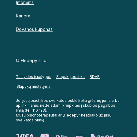
Įmonėms
Karjera
Dovanos kuponas
© Hedepy s.r.o.
Taisyklės ir sąlygos
Slapukų politika
BDAR
Slapukų nustatymai
Jei jūsų psichikos sveikatos būklė kelia grėsmę jums arba
aplinkiniams, nedelsdami kreipkitės į skubios pagalbos
liniją (tel. 116 123).
Mūsų psichoterapeutai ar „Hedepy“ neatsako už jūsų
sveikatos būklę.