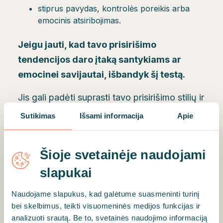
stiprus pavydas, kontrolės poreikis arba
emocinis atsiribojimas.
Jeigu jauti, kad tavo prisirišimo
tendencijos daro įtaką santykiams ar
emocinei savijautai, išbandyk šį testą.
Jis gali padėti suprasti tavo prisirišimo stilių ir
tai, kaip jis veikia ryšius su kitais. Rezultatų
Sutikimas
Išsami informacija
Apie
aptarimas su terapeutu ar konsultantu gali
suteikti daugiau įžvalgų ir padėti augti link
Šioje svetainėje naudojami
sveikesnių, saugesnių santykių.
slapukai
Jei nori geriau suprasti savo emocinį pasaulį,
Naudojame slapukus, kad galėtume suasmeninti turinį
gali atlikti ir kitus psichologinius
testus
,
bei skelbimus, teikti visuomeninės medijos funkcijas ir
padedančius įvertinti nerimo, streso ar
analizuoti srautą. Be to, svetainės naudojimo informaciją