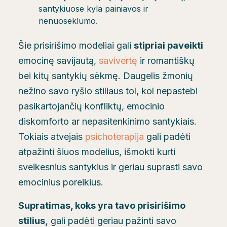
santykiuose kyla painiavos ir
nenuoseklumo.
Šie prisirišimo modeliai gali
stipriai paveikti
emocinę savijautą,
savivertę
ir romantiškų
bei kitų santykių sėkmę. Daugelis žmonių
nežino savo ryšio stiliaus tol, kol nepastebi
pasikartojančių konfliktų, emocinio
diskomforto ar nepasitenkinimo santykiais.
Tokiais atvejais
psichoterapija
gali padėti
atpažinti šiuos modelius, išmokti kurti
sveikesnius santykius ir geriau suprasti savo
emocinius poreikius.
Supratimas, koks yra tavo prisirišimo
stilius,
gali padėti geriau pažinti savo