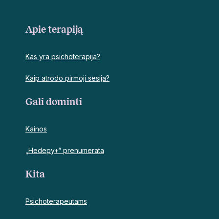
Apie terapiją
Kas yra psichoterapija?
Kaip atrodo pirmoji sesija?
Gali dominti
Kainos
„Hedepy+“ prenumerata
Kita
Psichoterapeutams