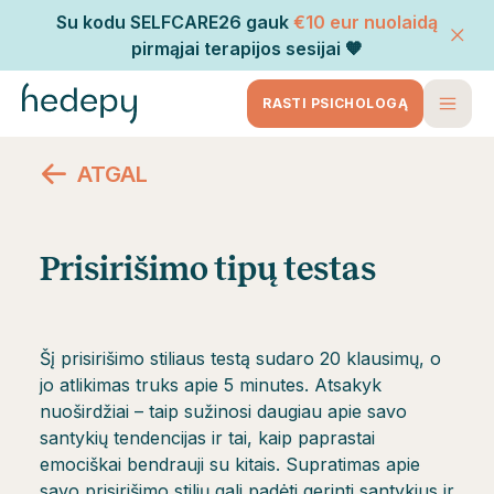
Su kodu SELFCARE26 gauk
€10 eur nuolaidą
pirmąjai terapijos sesijai 🧡
RASTI PSICHOLOGĄ
ATGAL
Prisirišimo tipų testas
Šį prisirišimo stiliaus testą sudaro 20 klausimų, o
jo atlikimas truks apie 5 minutes. Atsakyk
nuoširdžiai – taip sužinosi daugiau apie savo
santykių tendencijas ir tai, kaip paprastai
emociškai bendrauji su kitais. Supratimas apie
savo prisirišimo stilių gali padėti gerinti santykius ir