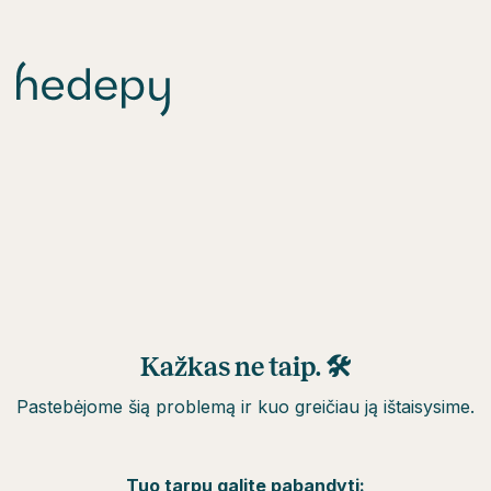
Kažkas ne taip. 🛠
Pastebėjome šią problemą ir kuo greičiau ją ištaisysime.
Tuo tarpu galite pabandyti: