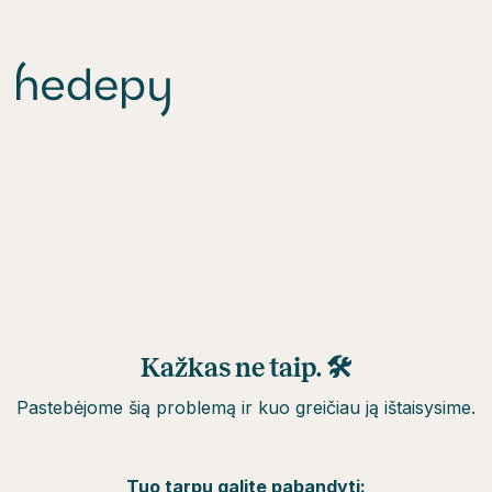
Kažkas ne taip. 🛠
Pastebėjome šią problemą ir kuo greičiau ją ištaisysime.
Tuo tarpu galite pabandyti: