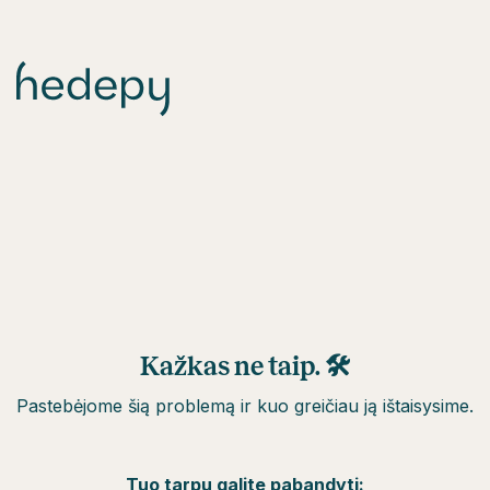
Kažkas ne taip. 🛠
Pastebėjome šią problemą ir kuo greičiau ją ištaisysime.
Tuo tarpu galite pabandyti: