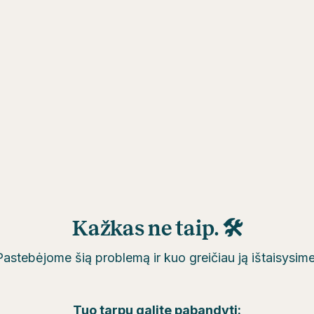
Kažkas ne taip. 🛠
Pastebėjome šią problemą ir kuo greičiau ją ištaisysime
Tuo tarpu galite pabandyti: