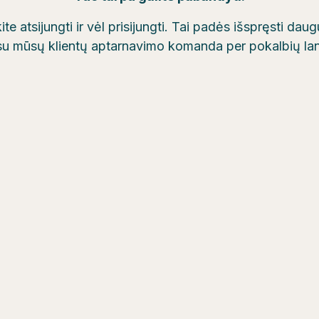
te atsijungti ir vėl prisijungti. Tai padės išspręsti da
 su mūsų klientų aptarnavimo komanda per pokalbių la